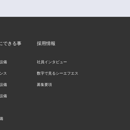
にできる事
採用情報
設備
社員インタビュー
ンス
数字で見るシーエフエス
設備
募集要項
設備
備