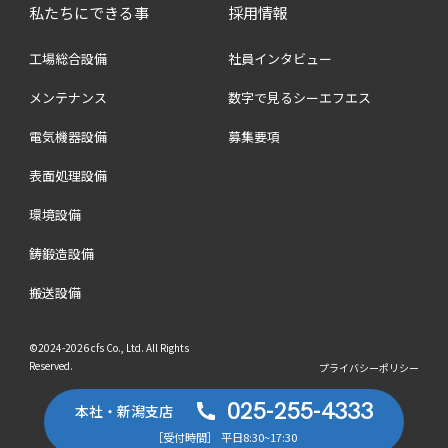
私たちにできる事
採用情報
工場総合設備
社員インタビュー
メンテナンス
数字で見るシーエフエス
電気機器設備
募集要項
表面処理設備
環境設備
鋳鍛造設備
搬送設備
©2024-2026 cfs Co., Ltd. All Rights
Reserved.
プライバシーポリシー
025-255-4333
本社・新潟支店
［受付時間］ 平日8:30~17:30